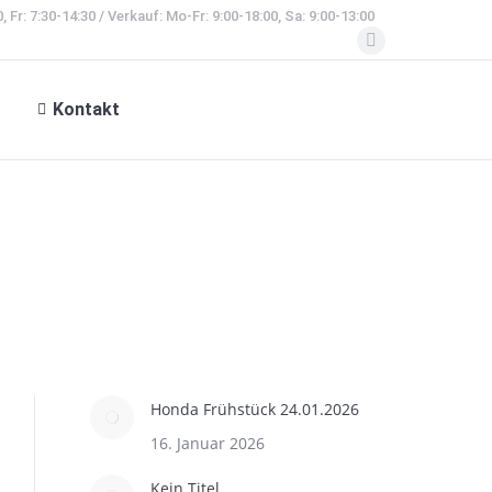
, Fr: 7:30-14:30 / Verkauf: Mo-Fr: 9:00-18:00, Sa: 9:00-13:00
Facebook
page
Kontakt
opens
in
new
window
Honda Frühstück 24.01.2026
16. Januar 2026
Kein Titel