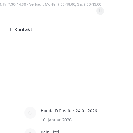
, Fr: 7:30-14:30 / Verkauf: Mo-Fr: 9:00-18:00, Sa: 9:00-13:00
Facebook
page
Kontakt
opens
in
new
window
Honda Frühstück 24.01.2026
16. Januar 2026
Kein Titel