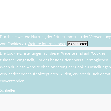
Fiat
,
K-A-R
Von
Honda
11. Januar 2014
Durch die weitere Nutzung der Seite stimmst du der Verwendung
von Cookies zu.
Weitere Informationen
Akzeptieren
Die Cookie-Einstellungen auf dieser Website sind auf "Cookies
zulassen" eingestellt, um das beste Surferlebnis zu ermöglichen.
Wenn du diese Website ohne Änderung der Cookie-Einstellungen
verwendest oder auf "Akzeptieren" klickst, erklärst du sich damit
einverstanden.
Schließen