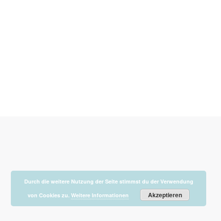
VW
K-A-R
,
VW
Von
Honda
11. Januar 2014
Durch die weitere Nutzung der Seite stimmst du der Verwendung
Akzeptieren
von Cookies zu.
Weitere Informationen